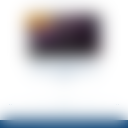
23/02/2022
Culture G - Égalité hommes-
femmes dans l'entreprise : quoi
de neuf?
<<
<
...
13
14
15
16
17
18
19
...
>
>>