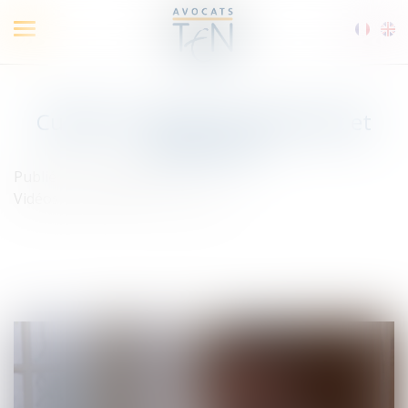
Ouvrir
le
menu
Culture G - Burn-out, bore-out et
brown-out
Publié le :
23/02/2022
Vidéos
/
Culture G : Option droit