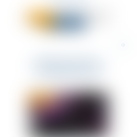
La crise sanitaire a eu un impact sur
28/02/2022
les entreprises, leurs activités et leu...
Réorganiser sans licencier –
quels outils pratiques ? Jeudi 10
mars 2022 de 9h à 12h30
23/02/2022