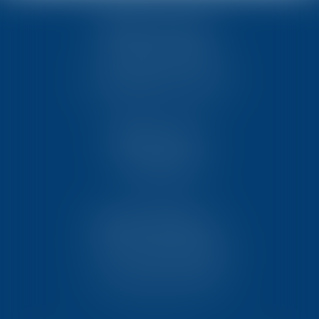
TEN POITIERS
23, rue Victor Grignard
Pôle République 2 – CS61074
86061 POITIERS CEDEX 9
TEN PARIS
18 avenue de l’opéra
75001 PARIS
TEN BORDEAUX
7 Avenue Raymond Manaud
Ilôt C3-1 - Bât. B - CS60267
33525 BRUGES CEDEX