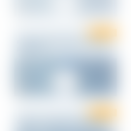
Droit public
Prise de position formelle ou « rescrit »
préfectoral
Droit social
COVID-19 - L’activité partielle pour les «
personnes vulnérables » et les « gardes