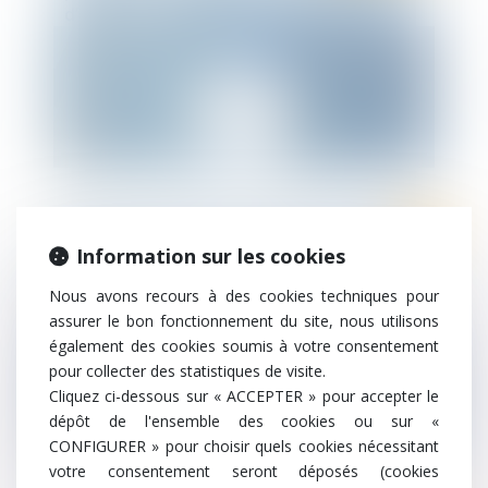
d’enfants » : précisions complémentaires
au 2 juin 2020
Information sur les cookies
#SOCIAL – « Flash » COVID 19 : Adaptation
des règles relatives aux entretiens
Nous avons recours à des cookies techniques pour
professionnels
assurer le bon fonctionnement du site, nous utilisons
également des cookies soumis à votre consentement
pour collecter des statistiques de visite.
Cliquez ci-dessous sur « ACCEPTER » pour accepter le
dépôt de l'ensemble des cookies ou sur «
CONFIGURER » pour choisir quels cookies nécessitant
votre consentement seront déposés (cookies