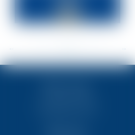
<<
<
...
29
30
31
32
33
34
35
...
>
>>
TEN POITIERS
23, rue Victor Grignard
Pôle République 2 – CS61074
86061 POITIERS CEDEX 9
TEN PARIS