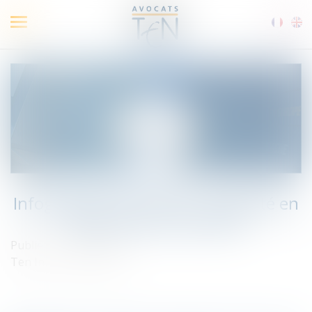
Ouvrir
le
menu
Infographie Ten France : Actualité en
droit social - Juin 2020
Publié le :
12/06/2020
Ten Info
/
Droit social