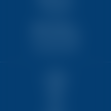
18 avenue de l’opéra
75001 PARIS
TEN BORDEAUX
7 Avenue Raymond Manaud
Ilôt C3-1 - Bât. B - CS60267
33525 BRUGES CEDEX
ACCUEIL
NOUS CONNAÎTRE
COMPÉTENCES
ÉQUIPE
FORMATIONS
ACTUS
VIDÉOS