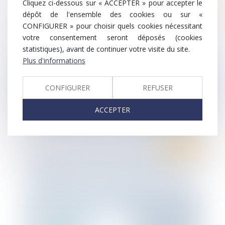
Cliquez ci-dessous sur « ACCEPTER » pour accepter le
Ten Info
dépôt de l'ensemble des cookies ou sur «
SOCIAL : Vers une individualisation du
CONFIGURER » pour choisir quels cookies nécessitant
dispositif d'activité partielle
votre consentement seront déposés (cookies
statistiques), avant de continuer votre visite du site.
Plus d'informations
CONFIGURER
REFUSER
ACCEPTER
Ten Info
PUBLIC : « Flash » Nouvelles modalités
relatives aux élections municipales suite
au Covid-19