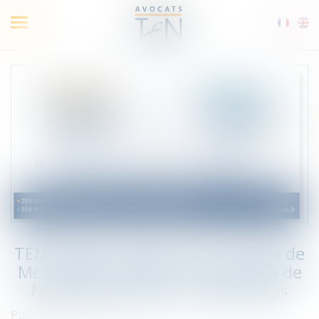
Ouvrir
le
menu
TEN Avocats s'associe avec l'étude de
Me THOMAS GIRAULT et JOUSLIN de
NORAY qui devient TEN Notaires
Publié le :
19/02/2021