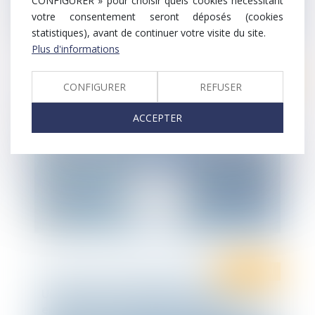
CONFIGURER » pour choisir quels cookies nécessitant
votre consentement seront déposés (cookies
statistiques), avant de continuer votre visite du site.
Plus d'informations
Ten Info
CONFIGURER
REFUSER
Infographie Ten France : dernières
actualités en droit social - Janvier 2021
ACCEPTER
Droit fiscal
Un nouveau crédit d’impôt vient
encourager les abandons de loyers en