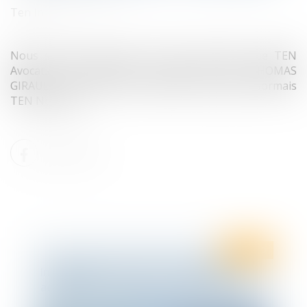
Ten Info
Nous sommes heureux de vous annoncer que TEN
Avocats s'est associé à l'étude de Me THOMAS
GIRAULT et JOUSLIN de NORAY qui devient désormais
TEN Notaires.
Ten Info
Infographie Ten France : dernières
actualités en droit social - Février 2021