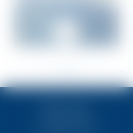
faveur des entreprises victimes de la
crise sanitaire.
<<
<
...
22
23
24
25
26
27
28
...
>
>>
TEN POITIERS
23, rue Victor Grignard
Pôle République 2 – CS61074