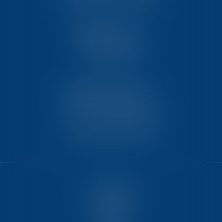
86061 POITIERS CEDEX 9
TEN PARIS
18 avenue de l’opéra
75001 PARIS
TEN BORDEAUX
7 Avenue Raymond Manaud
Ilôt C3-1 - Bât. B - CS60267
33525 BRUGES CEDEX
ACCUEIL
NOUS CONNAÎTRE
COMPÉTENCES
ÉQUIPE