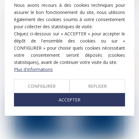
05 49 55 59 90
Nous avons recours à des cookies techniques pour
assurer le bon fonctionnement du site, nous utilisons
également des cookies soumis à votre consentement
pour collecter des statistiques de visite.
Cliquez ci-dessous sur « ACCEPTER » pour accepter le
dépôt de l'ensemble des cookies ou sur «
CONFIGURER » pour choisir quels cookies nécessitant
votre consentement seront déposés (cookies
statistiques), avant de continuer votre visite du site.
Droit fiscal
Plus d'informations
Transmission d’une société dans le cadre
familial : des précisons et des
CONFIGURER
REFUSER
assouplissements attendus
ACCEPTER