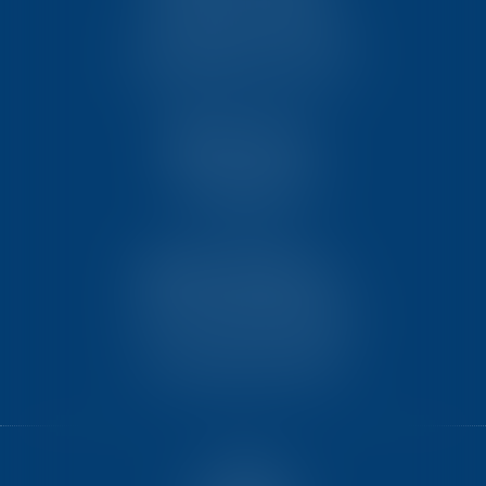
23, rue Victor Grignard
Pôle République 2 – CS61074
86061 POITIERS CEDEX 9
TEN PARIS
18 avenue de l’opéra
75001 PARIS
TEN BORDEAUX
7 Avenue Raymond Manaud
Ilôt C3-1 - Bât. B - CS60267
33525 BRUGES CEDEX
ACCUEIL