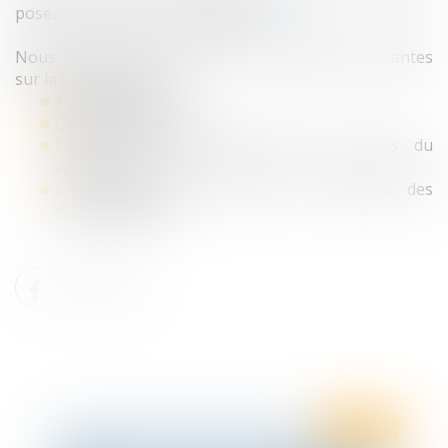
posez-nous toutes vos questions
ici
Nous aborderons également les questions suivantes
sur la prime Macron :
A qui la verser ?
Comment et quand ?
Certains salariés peuvent-ils être exclus du
versement ?
Le montant peut-il varier en fonction des
établissements ?
Ten Info