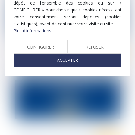
dépôt de l'ensemble des cookies ou sur «
CONFIGURER » pour choisir quels cookies nécessitant
votre consentement seront déposés (cookies
statistiques), avant de continuer votre visite du site.
Plus d'informations
CONFIGURER
REFUSER
Ten event
ACCEPTER
WEBINAR : Dispositif d'activité partielle
dérogatoire - 12/05