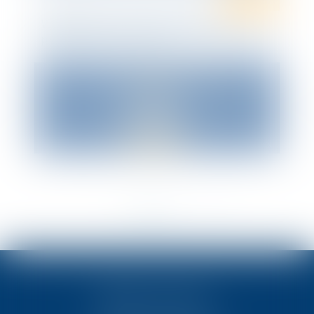
Ten event
WEBINAR :Prime exceptionnelle de
pouvoir d'achat - 05/05
<<
<
1
2
>
>>
TEN POITIERS