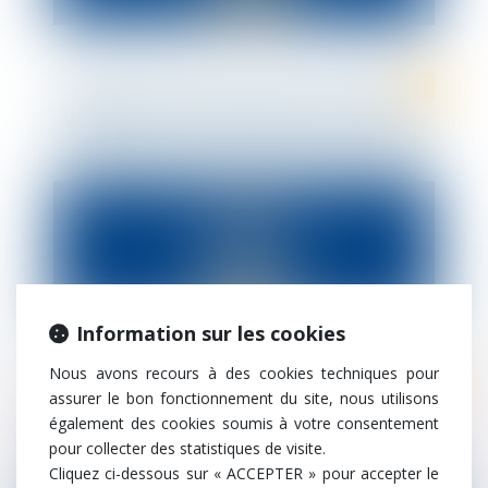
WEBINAR : Baux commerciaux et Covid-19
Information sur les cookies
Nous avons recours à des cookies techniques pour
assurer le bon fonctionnement du site, nous utilisons
WEBINAR : Les mesures "COVID-19" en
également des cookies soumis à votre consentement
droit public
pour collecter des statistiques de visite.
Cliquez ci-dessous sur « ACCEPTER » pour accepter le