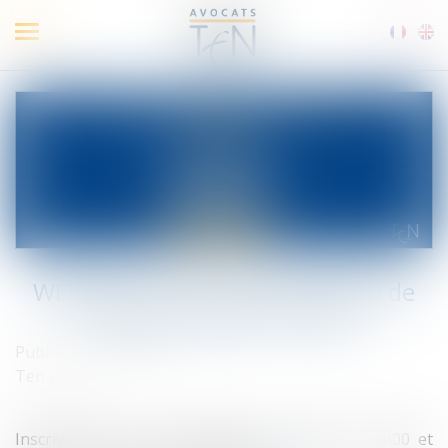
Ouvrir
le
menu
WEBINAR :Prime exceptionnelle de
pouvoir d'achat - 05/05
Publié le :
28/04/2020
Ten event
Inscrivez-vous à notre Webinar du 05/05 à 14h00 et