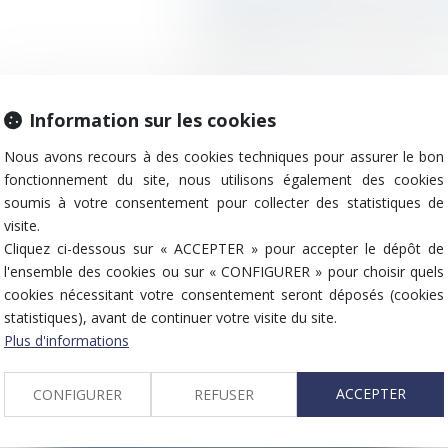
Renseignements au 05.19.09.01.4
Téléchargez le programm
Information sur les cookies
Nous avons recours à des cookies techniques pour assurer le bon
fonctionnement du site, nous utilisons également des cookies
soumis à votre consentement pour collecter des statistiques de
visite.
Cliquez ci-dessous sur « ACCEPTER » pour accepter le dépôt de
l'ensemble des cookies ou sur « CONFIGURER » pour choisir quels
cookies nécessitant votre consentement seront déposés (cookies
statistiques), avant de continuer votre visite du site.
Plus d'informations
Ten Formation
FORMATION ACTUALITE SOCIALE 2026
ACCEPTER
CONFIGURER
REFUSER