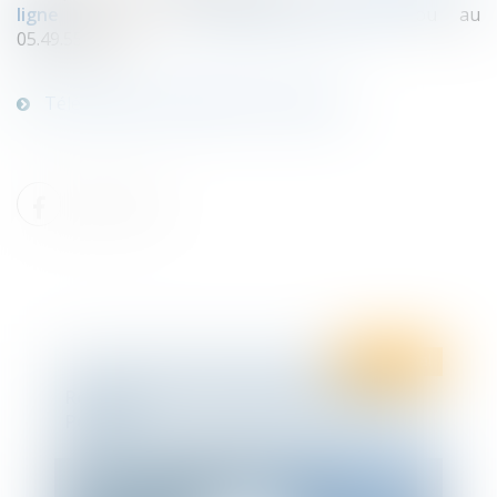
ligne
ou sur
formation@tenfrance.com
ou au
05.49.55.80.76
Télécharger le détail de la formation
Droit social
Recrutement : juriste en droit social à
Poitiers