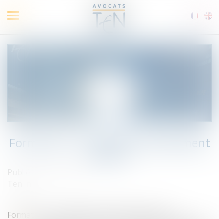
Ouvrir
le
menu
Formation « Le référent harcèlement
sexuel »
Publié le :
15/06/2021
Ten Info
Formation « Le référent harcèlement sexuel »