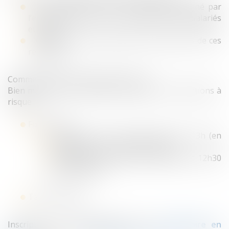
Le référent du CSE : Le référent désigné par
l’employeur (pour les entreprises de 250 salariés
et plus)
Quelles sont les missions et les pouvoirs de ces
référents ?
Comment articuler le rôle de chacun ?
Bien maîtriser ces éléments pour gérer les situations à
risque
Formation :
A Poitiers le 22 juin 2021 de 9h à 13h (en
présentiel ou en visioconférence)
A Bordeaux le 24 juin 2021 de 8h30 à 12h30
(en présentiel)
Tarif : 450 € HT
Inscription et renseignements sur le
formulaire en