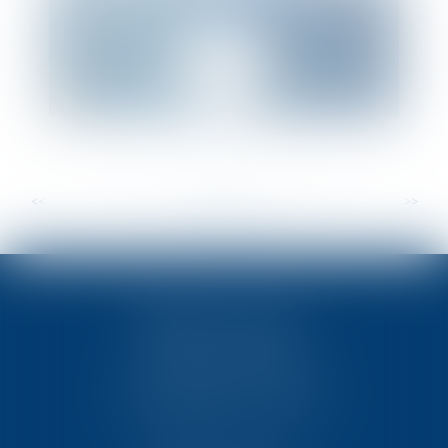
<<
<
...
11
12
13
14
15
16
17
...
>
>>
TEN POITIERS
23, rue Victor Grignard
Pôle République 2 – CS61074
86061 POITIERS CEDEX 9