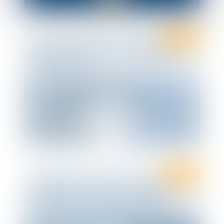
Ten Info
Etes-vous au point sur : les enquêtes
administratives
Ten Info
Infographie Ten France : dernières
actualités en droit social - Mai 2021