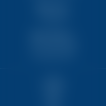
TEN PARIS
18 avenue de l’opéra
75001 PARIS
TEN BORDEAUX
7 Avenue Raymond Manaud
Ilôt C3-1 - Bât. B - CS60267
33525 BRUGES CEDEX
ACCUEIL
NOUS CONNAÎTRE
COMPÉTENCES
ÉQUIPE
FORMATIONS