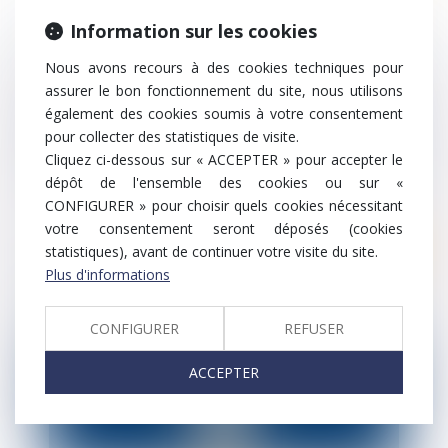
Formation « Le référent harcèlement
Information sur les cookies
sexuel »
Nous avons recours à des cookies techniques pour
assurer le bon fonctionnement du site, nous utilisons
également des cookies soumis à votre consentement
pour collecter des statistiques de visite.
Cliquez ci-dessous sur « ACCEPTER » pour accepter le
dépôt de l'ensemble des cookies ou sur «
CONFIGURER » pour choisir quels cookies nécessitant
votre consentement seront déposés (cookies
Ten Info
statistiques), avant de continuer votre visite du site.
Plus d'informations
Besoin de mettre à jour vos
connaissances en droit social ?
CONFIGURER
REFUSER
ACCEPTER