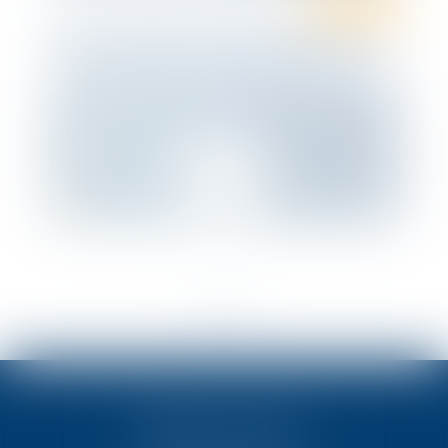
Droit pénal
PENAL : « Flash » sur l’Ordonnance 303 du
25 mars 2020 portant adaptation des
règles applicables devant les juridictions
pénales
<<
<
1
>
>>
TEN POITIERS