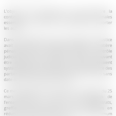
L’objet de cette Ordonnance est de permettre la
continuité de l’activité des juridictions pénales
essentielle au maintien de l’ordre public et de reporter
les autres.
Dans son message du 15 mars, la Ministre de la Justice
avait déjà listé les contentieux essentiels en matière
pénale devant être maintenus (détention, contrôle
judiciaire, permanence Parquet, etc.) et ceux pouvant
être différés pour lesquels les audiences devaient
systématiquement être reportées (sans la présence des
parties ou de leurs conseils et la plupart du temps sans
date de renvoi donnée par le Juge).
Ce message ministériel et à sa suite l’Ordonnance du 25
mars répondent à l’impératif de protection de
l’ensemble des acteurs de la Justice (magistrats,
greffiers, huissiers, avocats) et des justiciables en
réduisant l’activité judiciaire pénale au strict minimum