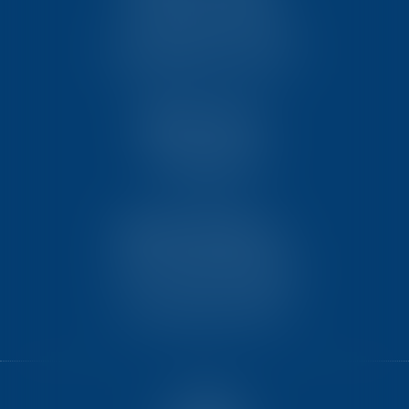
23, rue Victor Grignard
Pôle République 2 – CS61074
86061 POITIERS CEDEX 9
TEN PARIS
18 avenue de l’opéra
75001 PARIS
TEN BORDEAUX
7 Avenue Raymond Manaud
Ilôt C3-1 - Bât. B - CS60267
33525 BRUGES CEDEX
ACCUEIL