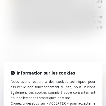
L’assouplissement des formes dans lesquelles une
personne peut interjeter appel, former un
pourvoi en cassation, ou déposer des demandes,
conclusions ou mémoires, désormais possible par
lettre recommandée avec accusé de réception ou
par courriel (contre légalement un déplacement
physique au greffe dans de nombreux cas).
Information sur les cookies
Nous avons recours à des cookies techniques pour
Droit pénal
assurer le bon fonctionnement du site, nous utilisons
L’employeur est-il obligé de dénoncer une
également des cookies soumis à votre consentement
infraction dont il a connaissance ?
pour collecter des statistiques de visite.
Cliquez ci-dessous sur « ACCEPTER » pour accepter le