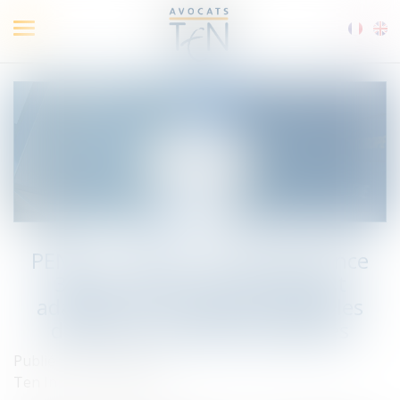
Ouvrir
le
menu
PENAL : « Flash » sur l’Ordonnance
303 du 25 mars 2020 portant
adaptation des règles applicables
devant les juridictions pénales
Publié le :
30/03/2020
Ten Info
/
Droit pénal