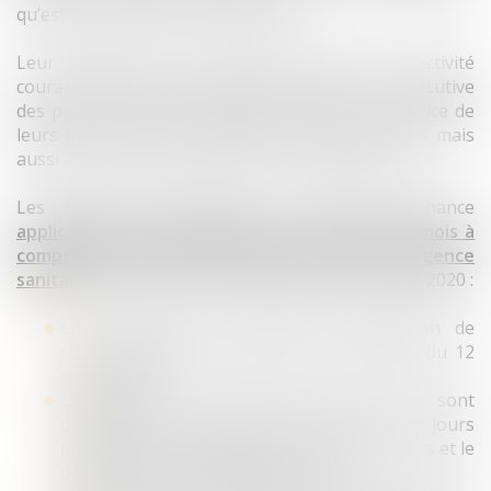
qu’est le maintien de l’ordre public.
Leur finalité est de permettre l’arrêt de l’activité
courante en matière pénale et la fermeture consécutive
des palais de Justice sans faire obstacle à l’exercice de
leurs droits par les justiciables et leurs conseils mais
aussi à l’action des procureurs de la République.
Les mesures essentielles de cette Ordonnance
applicables jusqu’à l’expiration d’un délai d’un mois à
compter de la date de cessation de l’état d’urgence
sanitaire,
soit en l’état des textes jusqu’au 24 juin 2020 :
La suspension des délais de prescription de
l’action publique et de la peine à compter du 12
mars 2020,
L’allongement des délais de recours qui sont
doublés sans pouvoir être inférieurs à 10 jours
(exemple : le délai d’appel est porté à 20 jours et le
délai de pourvoi en cassation à 10),