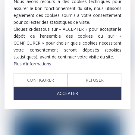
Nous avons recours à des cookies techniques pour
Droit social
assurer le bon fonctionnement du site, nous utilisons
également des cookies soumis à votre consentement
LE DROIT DE LA PREUVE EVOLUE : QUELLES
pour collecter des statistiques de visite.
CONSEQUENCES EN DROIT DU TRAVAIL ?
Cliquez ci-dessous sur « ACCEPTER » pour accepter le
dépôt de l'ensemble des cookies ou sur «
CONFIGURER » pour choisir quels cookies nécessitant
votre consentement seront déposés (cookies
statistiques), avant de continuer votre visite du site.
Plus d'informations
CONFIGURER
REFUSER
Droit social
ACCEPTER
Attention aux propos sexistes en
entreprise !