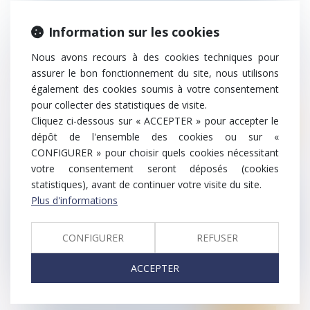
Information sur les cookies
Nous avons recours à des cookies techniques pour
assurer le bon fonctionnement du site, nous utilisons
également des cookies soumis à votre consentement
pour collecter des statistiques de visite.
Cliquez ci-dessous sur « ACCEPTER » pour accepter le
Ten Info
dépôt de l'ensemble des cookies ou sur «
Infographie Ten France : Actualité en
CONFIGURER » pour choisir quels cookies nécessitant
droit social - Juillet 2020
votre consentement seront déposés (cookies
statistiques), avant de continuer votre visite du site.
Plus d'informations
CONFIGURER
REFUSER
ACCEPTER