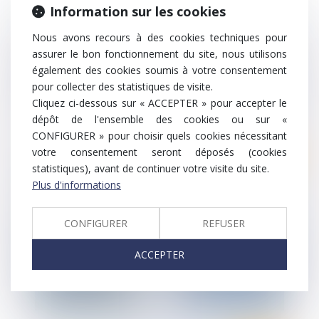
Information sur les cookies
Nous avons recours à des cookies techniques pour
assurer le bon fonctionnement du site, nous utilisons
également des cookies soumis à votre consentement
pour collecter des statistiques de visite.
Cliquez ci-dessous sur « ACCEPTER » pour accepter le
dépôt de l'ensemble des cookies ou sur «
CONFIGURER » pour choisir quels cookies nécessitant
votre consentement seront déposés (cookies
Ten Info
statistiques), avant de continuer votre visite du site.
Etes-vous au point sur : les enquêtes
Plus d'informations
administratives
CONFIGURER
REFUSER
ACCEPTER