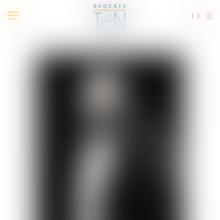
Ouvrir
le
menu