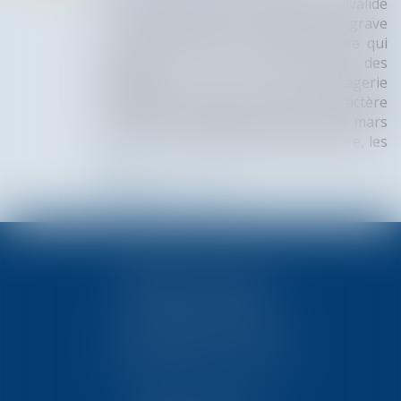
sociale de la Cour de cassation a invalidé
un licenciement pour faute grave
prononcé à l’encontre d’une salariée qui
pourtant, avait communiqué à des
collègues via sa messagerie
professionnelle des messages à caractère
raciste et xénophobe (Cass. Soc. 6 mars
2024, n° 22-11.016). Dans cette affaire, les
j...
Lire la suite
TEN POITIERS
23, rue Victor Grignard
Pôle République 2 – CS61074
86061 POITIERS CEDEX 9