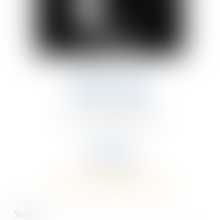
JÉRÔME LAMAL
AVOCAT ASSOCIÉ
TÉL : +33 (0)5 49 55 30 44
EXPERTISES
Conseil social
CONTACTER JÉRÔME LAMAL
Société