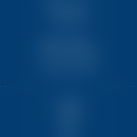
TEN PARIS
18 avenue de l’opéra
75001 PARIS
TEN BORDEAUX
7 Avenue Raymond Manaud
Ilôt C3-1 - Bât. B - CS60267
33525 BRUGES CEDEX
ACCUEIL
NOUS CONNAÎTRE
COMPÉTENCES
ÉQUIPE
FORMATIONS