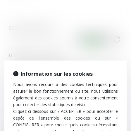
Code de vérification
Utilisation des données
J'accepte que les informations saisies soient traitées
informatiquement par TEN FRANCE et l'hébergeur du présent site
Information sur les cookies
dans le cadre de ma demande et de la relation avec TEN FRANCE
qui peut en découler.
Nous avons recours à des cookies techniques pour
assurer le bon fonctionnement du site, nous utilisons
également des cookies soumis à votre consentement
Envoyer
pour collecter des statistiques de visite.
Cliquez ci-dessous sur « ACCEPTER » pour accepter le
dépôt de l'ensemble des cookies ou sur «
* Les champs suivis d'un astérisque sont obligatoires.
CONFIGURER » pour choisir quels cookies nécessitant