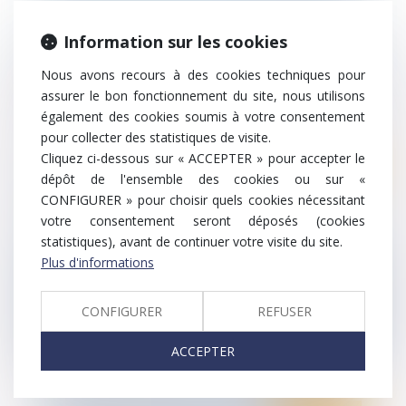
Information sur les cookies
Nous avons recours à des cookies techniques pour
assurer le bon fonctionnement du site, nous utilisons
également des cookies soumis à votre consentement
pour collecter des statistiques de visite.
Cliquez ci-dessous sur « ACCEPTER » pour accepter le
Ten Info
dépôt de l'ensemble des cookies ou sur «
Infographie Ten France : Actualité en
CONFIGURER » pour choisir quels cookies nécessitant
droit social - Juillet 2020
votre consentement seront déposés (cookies
statistiques), avant de continuer votre visite du site.
Plus d'informations
CONFIGURER
REFUSER
ACCEPTER