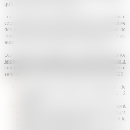
qu’est le maintien de l’ordre public.
Leur finalité est de permettre l’arrêt de l’activité
courante en matière pénale et la fermeture consécutive
des palais de Justice sans faire obstacle à l’exercice de
leurs droits par les justiciables et leurs conseils mais
aussi à l’action des procureurs de la République.
Les mesures essentielles de cette Ordonnance
applicables jusqu’à l’expiration d’un délai d’un mois à
compter de la date de cessation de l’état d’urgence
sanitaire,
soit en l’état des textes jusqu’au 24 juin 2020 :
La suspension des délais de prescription de
l’action publique et de la peine à compter du 12
mars 2020,
L’allongement des délais de recours qui sont
doublés sans pouvoir être inférieurs à 10 jours
(exemple : le délai d’appel est porté à 20 jours et le
délai de pourvoi en cassation à 10),