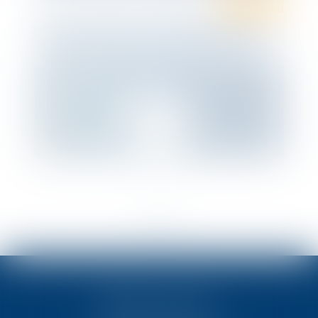
Droit pénal
PENAL : « Flash » sur l’Ordonnance 303 du
25 mars 2020 portant adaptation des
règles applicables devant les juridictions
pénales
<<
<
1
>
>>
TEN POITIERS