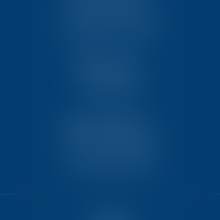
23, rue Victor Grignard
Pôle République 2 – CS61074
86061 POITIERS CEDEX 9
TEN PARIS
18 avenue de l’opéra
75001 PARIS
TEN BORDEAUX
7 Avenue Raymond Manaud
Ilôt C3-1 - Bât. B - CS60267
33525 BRUGES CEDEX
ACCUEIL