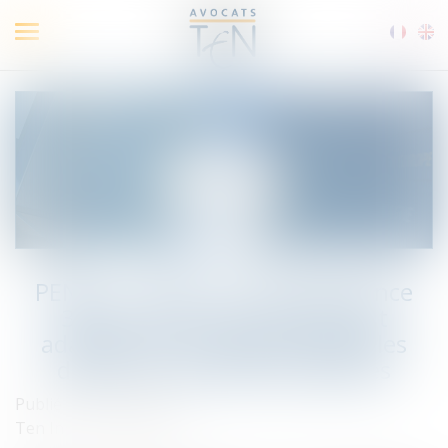
Ouvrir
le
menu
PENAL : « Flash » sur l’Ordonnance
303 du 25 mars 2020 portant
adaptation des règles applicables
devant les juridictions pénales
Publié le :
30/03/2020
Ten Info
/
Droit pénal