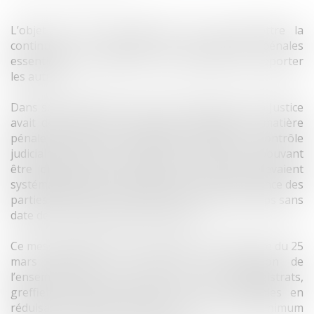
L’objet de cette Ordonnance est de permettre la
continuité de l’activité des juridictions pénales
essentielle au maintien de l’ordre public et de reporter
les autres.
Dans son message du 15 mars, la Ministre de la Justice
avait déjà listé les contentieux essentiels en matière
pénale devant être maintenus (détention, contrôle
judiciaire, permanence Parquet, etc.) et ceux pouvant
être différés pour lesquels les audiences devaient
systématiquement être reportées (sans la présence des
parties ou de leurs conseils et la plupart du temps sans
date de renvoi donnée par le Juge).
Ce message ministériel et à sa suite l’Ordonnance du 25
mars répondent à l’impératif de protection de
l’ensemble des acteurs de la Justice (magistrats,
greffiers, huissiers, avocats) et des justiciables en
réduisant l’activité judiciaire pénale au strict minimum