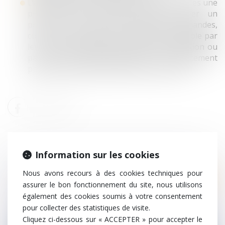
L’assouplissement des formes dans lesquelles une
personne peut interjeter appel, former un
pourvoi en cassation, ou déposer des demandes,
conclusions ou mémoires, désormais possible par
lettre recommandée avec accusé de réception ou
par courriel (contre légalement un déplacement
physique au greffe dans de nombreux cas).
Information sur les cookies
Nous avons recours à des cookies techniques pour
Droit pénal
assurer le bon fonctionnement du site, nous utilisons
L’employeur est-il obligé de dénoncer une
également des cookies soumis à votre consentement
infraction dont il a connaissance ?
pour collecter des statistiques de visite.
Cliquez ci-dessous sur « ACCEPTER » pour accepter le