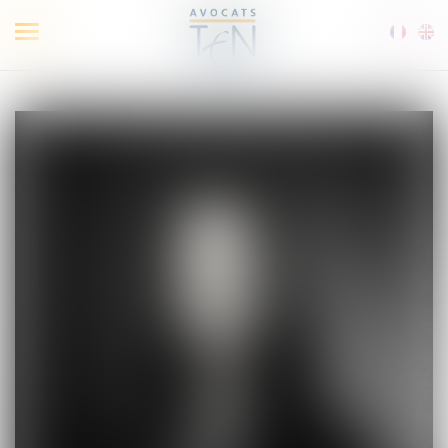
Ouvrir
le
menu