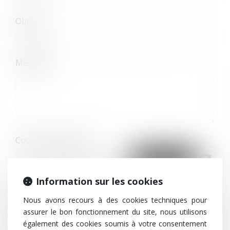
Objet
Message
Code de vérification
Information sur les cookies
Utilisation des données
Nous avons recours à des cookies techniques pour
J'accepte que les informations saisies soient traitées
assurer le bon fonctionnement du site, nous utilisons
informatiquement par TEN FRANCE et l'hébergeur du présent site
également des cookies soumis à votre consentement
dans le cadre de ma demande et de la relation avec TEN FRANCE