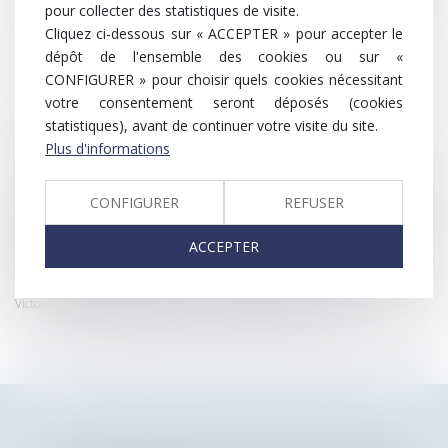
pour collecter des statistiques de visite.
qui peut en découler.
Cliquez ci-dessous sur « ACCEPTER » pour accepter le
dépôt de l'ensemble des cookies ou sur «
Envoyer
CONFIGURER » pour choisir quels cookies nécessitant
votre consentement seront déposés (cookies
statistiques), avant de continuer votre visite du site.
* Les champs suivis d'un astérisque sont obligatoires.
Plus d'informations
Conformément à la loi n°78-17 du 6 janvier 1978 modifiée relative à
CONFIGURER
REFUSER
l'informatique, aux fichiers et aux libertés, et au règlement européen
2016/679, dit Règlement Général sur la Protection des Données (RGPD), vous
disposez d'un droit d'accès, de rectification, de suppression des informations
ACCEPTER
qui vous concernent.
Vous pouvez exercer vos droits en vous adressant à : TEN FRANCE, 23 Rue
Victor Grignard, 86000 Poitiers - Tel : +33 5 49 55 54 86