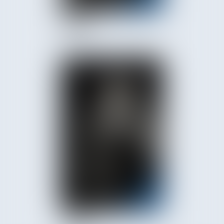
Maëva
SIMSEK
Fanny