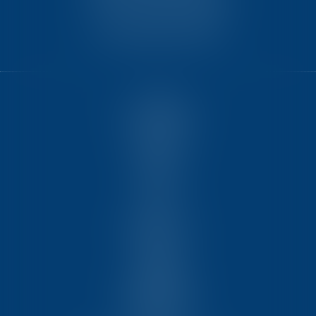
Ilôt C3-1 - Bât. B - CS60267
33525 BRUGES CEDEX
ACCUEIL
NOUS CONNAÎTRE
COMPÉTENCES
ÉQUIPE
FORMATIONS
ACTUS
VIDÉOS
REJOIGNEZ-NOUS
CONTACT
HONORAIRES
PARTENAIRES
MENTIONS LÉGALES