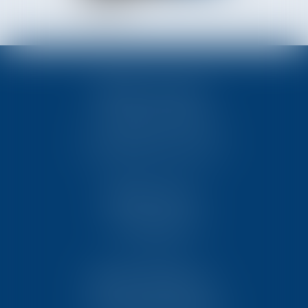
VOLIER
TEN POITIERS
23, rue Victor Grignard
Pôle République 2 – CS61074
86061 POITIERS CEDEX 9
TEN PARIS
18 avenue de l’opéra
75001 PARIS
TEN BORDEAUX
7 Avenue Raymond Manaud