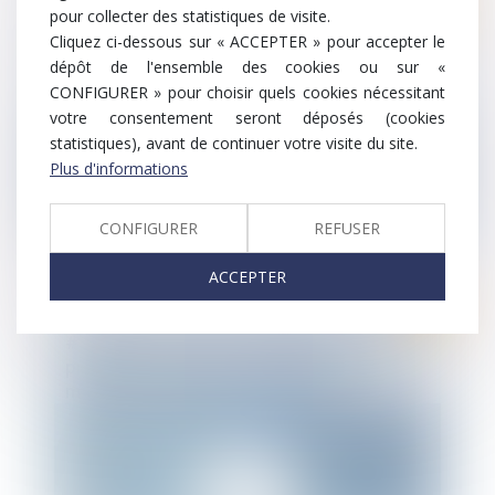
Droit social
pour collecter des statistiques de visite.
Infographie Ten France : dernières
Cliquez ci-dessous sur « ACCEPTER » pour accepter le
actualités en droit social - Novembre 2020
dépôt de l'ensemble des cookies ou sur «
CONFIGURER » pour choisir quels cookies nécessitant
votre consentement seront déposés (cookies
statistiques), avant de continuer votre visite du site.
Plus d'informations
CONFIGURER
REFUSER
ACCEPTER
#SOCIAL – « Flash » : COVID-19 : Les
précisions récentes de la CNIL sur les
modalités de mise en œuvre du
télétravail