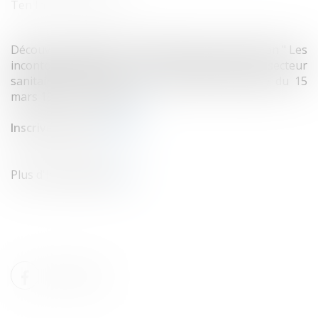
Ten Info
/
Droit social
Découvrez le détail et le calendrier de la formation " Les
incontournables du droit du travail dans le secteur
sanitaire et social et La Convention collective du 15
mars 1966" en cliquant
ICI
Inscrivez-vous à
ce lien.
Plus d'informations
ICI