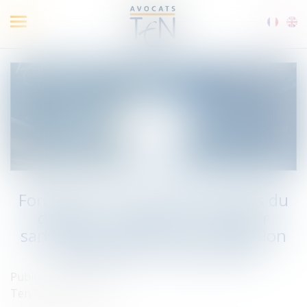
Ouvrir
le
menu
Formation : Les incontournables du
droit du travail dans le secteur
sanitaire et social et La Convention
collective du 15 mars 1966
Publié le :
14/12/2020
Ten Formation