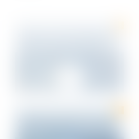
Formation : Les incontournables du droit
du travail dans le secteur sanitaire et
social et La Convention collective du 15
mars 1966
Aide financière de l’Etat pour la prise de
jours de congés payés dans les secteurs
fortement impactés par la crise sanitaire