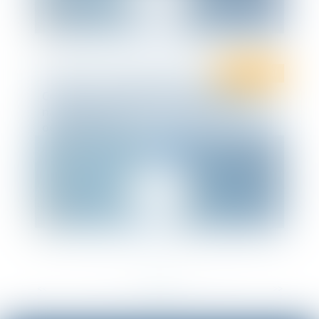
Droit social
COVID-19 : Actualisation du protocole
national sanitaire en entreprise au 29
octobre 2020
<<
<
...
2
3
4
5
6
7
8
...
>
>>