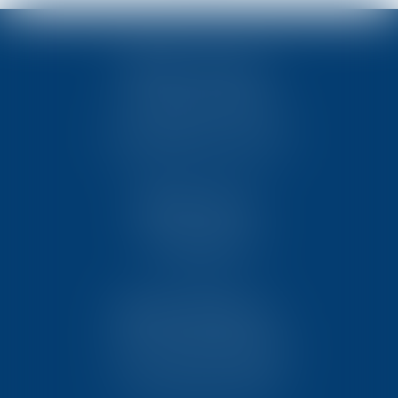
TEN POITIERS
23, rue Victor Grignard
Pôle République 2 – CS61074
86061 POITIERS CEDEX 9
TEN PARIS
18 avenue de l’opéra
75001 PARIS
TEN BORDEAUX
7 Avenue Raymond Manaud
Ilôt C3-1 - Bât. B - CS60267
33525 BRUGES CEDEX