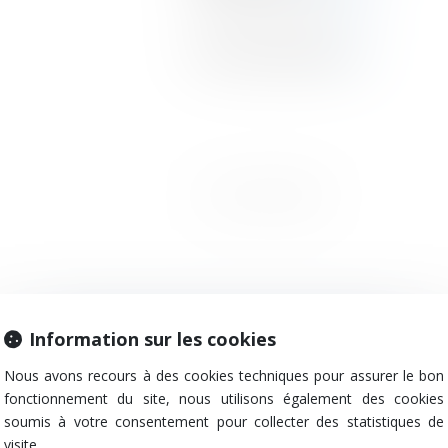
Plus d'informations
ICI
Information sur les cookies
Aide financière de l’Etat pour la prise de
Nous avons recours à des cookies techniques pour assurer le bon
jours de congés payés dans les secteurs
fonctionnement du site, nous utilisons également des cookies
fortement impactés par la crise sanitaire
soumis à votre consentement pour collecter des statistiques de
visite.