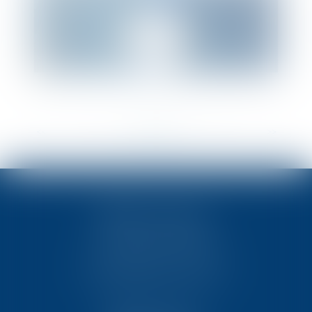
<<
<
...
3
4
5
6
7
8
9
...
>
>>
TEN POITIERS
23, rue Victor Grignard
Pôle République 2 – CS61074
86061 POITIERS CEDEX 9