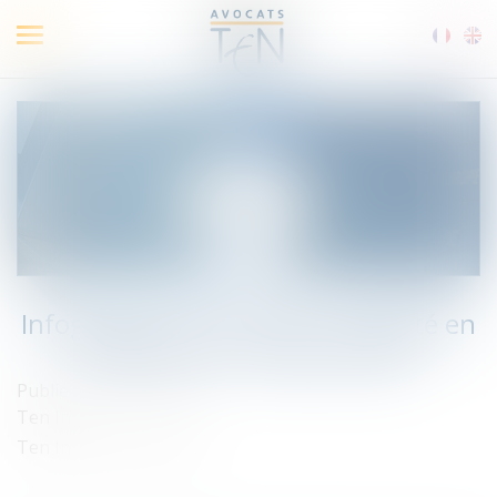
Ouvrir
le
menu
Infographie Ten France : Actualité en
droit social - Octobre 2020
Publié le :
21/10/2020
Ten Info
Ten Info
/
Droit social