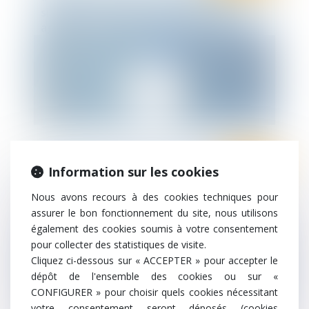
situation financière d’une entreprise,
aggravée par la crise liée à la COVID-19,
peut être un motif pour demander l’arrêt
de l’exécution provisoire d’un jugement
Ten Info
Information sur les cookies
Personnes vulnérables et activité
Nous avons recours à des cookies techniques pour
partielle
assurer le bon fonctionnement du site, nous utilisons
également des cookies soumis à votre consentement
pour collecter des statistiques de visite.
Cliquez ci-dessous sur « ACCEPTER » pour accepter le
dépôt de l'ensemble des cookies ou sur «
CONFIGURER » pour choisir quels cookies nécessitant
votre consentement seront déposés (cookies