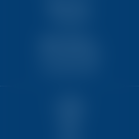
TEN PARIS
18 avenue de l’opéra
75001 PARIS
TEN BORDEAUX
7 Avenue Raymond Manaud
Ilôt C3-1 - Bât. B - CS60267
33525 BRUGES CEDEX
ACCUEIL
NOUS CONNAÎTRE
COMPÉTENCES
ÉQUIPE
FORMATIONS
ACTUS