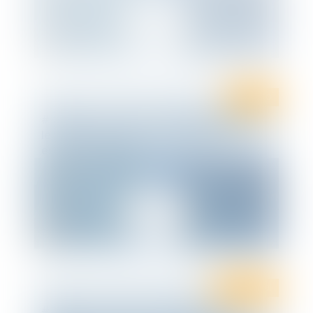
Ten Info
#SOCIAL – « Flash » : Comment contester
les arrêts de travail que l’employeur
estime infondés ?
Droit social
#SOCIAL – « Flash » : COVID-19 : La