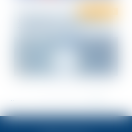
Droit des affaires
[CORONAVIRUS ] Les conseils de TEN
France pour les entreprises
<<
<
...
17
18
19
20
21
22
23
>
>>