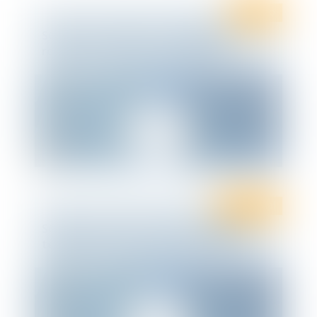
Ten Info
SOCIAL : Procédures et modalités
relatives au droit social aménagées
Droit social
SOCIAL : « Flash » sur le contrôle de la
température corporelle des salariés…