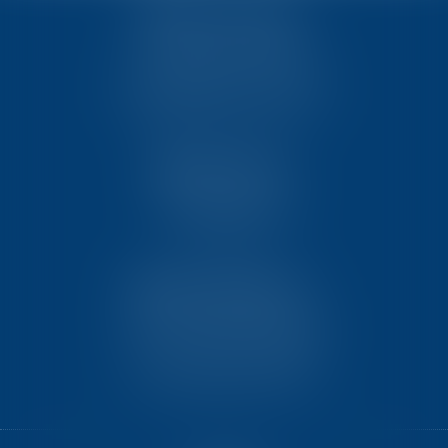
TEN POITIERS
23, rue Victor Grignard
Pôle République 2 – CS61074
86061 POITIERS CEDEX 9
TEN PARIS
18 avenue de l’opéra
75001 PARIS
TEN BORDEAUX
7 Avenue Raymond Manaud
Ilôt C3-1 - Bât. B - CS60267
33525 BRUGES CEDEX