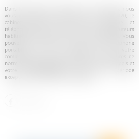
Dans le cadre de la lutte contre le coronavirus, nous
vous informons qu’à compter du 17 mars 2020, le
cabinet n’assurera plus d’accueil physique et
téléphonique sur les lignes fixes. Vos interlocuteurs
habituels restent bien sûr à votre disposition. Vous
pouvez les contacter par mail ou sur leur téléphone
portable. En vous remerciant pour votre
compréhension et votre confiance, soyez assurés de
notre totale disponibilité pour le suivi de vos appels et
votre accompagnement dans cette période
exceptionnelle. Le Cabinet TENFRANCE