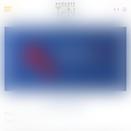
Ouvrir
le
menu
Coronavirus
Publié le :
16/03/2020
Ten Info