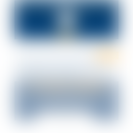
Ten Info
Petit Déjeuner d’information GRATUIT -
Congés payés et maladie : le
bouleversement causé par les arrêts
rendus le 13 septembre 2023 par la Cour
de Cassation. Quels sont les impacts
immédiats et à venir ?