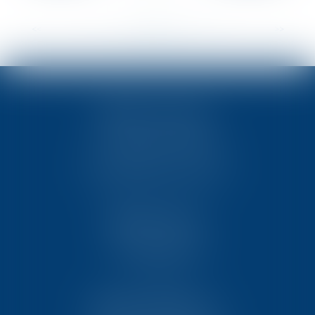
<<
<
...
5
6
7
8
9
10
11
...
>
>>
TEN POITIERS
23, rue Victor Grignard
Pôle République 2 – CS61074
86061 POITIERS CEDEX 9
TEN PARIS
18 avenue de l’opéra
75001 PARIS
TEN BORDEAUX