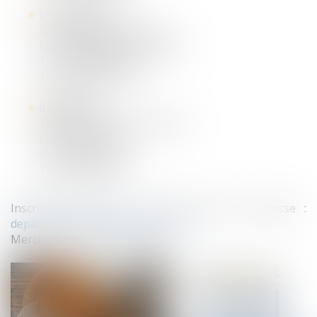
LA ROCHELLE
22 rue Eugène Thomas
Centre d'Affaires Cap Ouest
17000 LA ROCHELLE
Tél : 05.86.58.01.70
BORDEAUX
7 Avenue Raymond Manaud
Ilôt C3-1 - Bât B
33520 BRUGES
Tél : 05.56.99.50.51
Inscription avant le 3 octobre 2023 à l'adresse :
departementsocial@tenfrance.com
Merci de préciser le lieu choisi