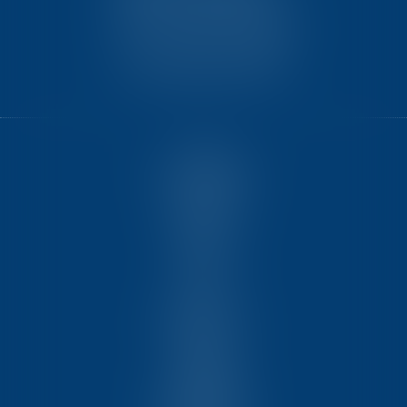
7 Avenue Raymond Manaud
Ilôt C3-1 - Bât. B - CS60267
33525 BRUGES CEDEX
ACCUEIL
NOUS CONNAÎTRE
COMPÉTENCES
ÉQUIPE
FORMATIONS
ACTUS
VIDÉOS
REJOIGNEZ-NOUS
CONTACT
HONORAIRES
PARTENAIRES