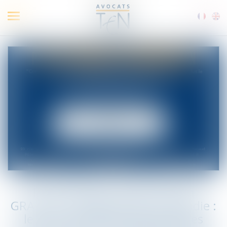
Ouvrir
le
menu
Petit Déjeuner d’information
GRATUIT - Congés payés et maladie :
le bouleversement causé par les