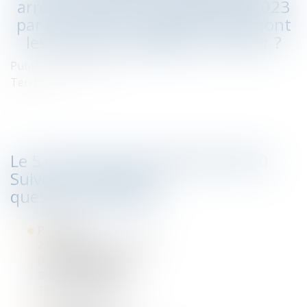
arrêts rendus le 13 septembre 2023
par la Cour de Cassation. Quels sont
les impacts immédiats et à venir ?
Publié le :
29/09/2023
Ten Info
Le 5 octobre 2023 de 8h30 à 9h30
Suivi d’un temps de
questions/réponses
POITIERS
23 rue Victor Grignard
Pôle République II
86000 POITIERS
Tél : 05.49.55.80.77