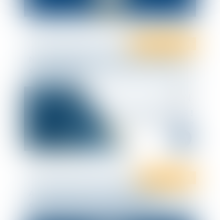
Ten Recrutement
Nous recherchons un(e) juriste en droit
social à Poitiers
Ten Formation
Animer et gérer son CSE (dans les
entreprises d’au moins 50 salariés)