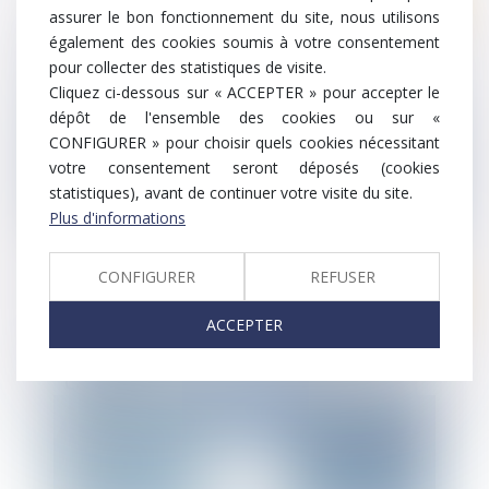
Droit immobilier
assurer le bon fonctionnement du site, nous utilisons
Dans quels cas s’applique la clause de
également des cookies soumis à votre consentement
conciliation insérée dans les contrats
pour collecter des statistiques de visite.
d’architecte ?
Cliquez ci-dessous sur « ACCEPTER » pour accepter le
dépôt de l'ensemble des cookies ou sur «
CONFIGURER » pour choisir quels cookies nécessitant
votre consentement seront déposés (cookies
statistiques), avant de continuer votre visite du site.
Plus d'informations
CONFIGURER
REFUSER
Droit immobilier
ACCEPTER
Précisions sur les modalités de réception
tacite des travaux par la Cour de
Cassation