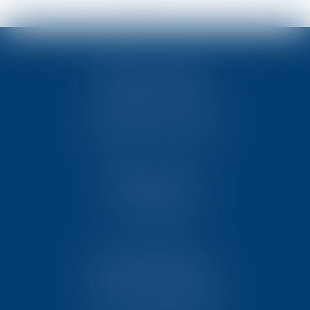
TEN POITIERS
23, rue Victor Grignard
Pôle République 2 – CS61074
86061 POITIERS CEDEX 9
TEN PARIS
18 avenue de l’opéra
75001 PARIS
TEN BORDEAUX
7 Avenue Raymond Manaud
Ilôt C3-1 - Bât. B - CS60267