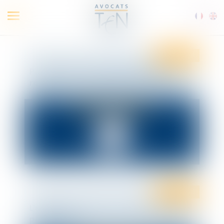
Ouvrir
le
menu
Droit fiscal
Pacte Dutreil et société holding : le
régime ne sera finalement pas assoupli
Droit fiscal
L’utilité au cœur de la notion de titres de
participation