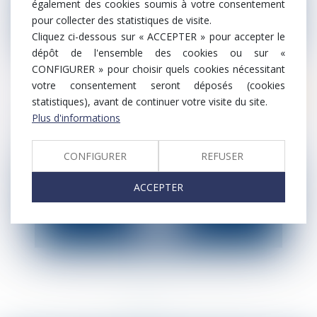
également des cookies soumis à votre consentement
pour collecter des statistiques de visite.
Cliquez ci-dessous sur « ACCEPTER » pour accepter le
dépôt de l'ensemble des cookies ou sur «
CONFIGURER » pour choisir quels cookies nécessitant
votre consentement seront déposés (cookies
Droit fiscal
statistiques), avant de continuer votre visite du site.
Plus-value professionnelle : nouvelles
Plus d'informations
conditions pour l’un des dispositifs
d’exonération
CONFIGURER
REFUSER
ACCEPTER
<<
<
1
2
3
>
>>