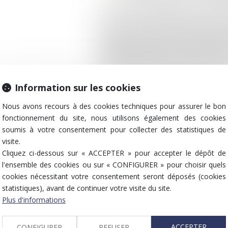
La Cour de cassation a donc ju
contenu de messages qui relevaient
que le licenciement était dépourvu
Cette solution, qui prête à disc
particulière vigilance, lorsqu’ils
faits intervenus dans la sphère pr
Comment articuler vie privée e
Information sur les cookies
refaire le point lors de notre
Nous avons recours à des cookies techniques pour assurer le bon
salarié
» programmée le mardi 14 
fonctionnement du site, nous utilisons également des cookies
soumis à votre consentement pour collecter des statistiques de
visite.
Cliquez ci-dessous sur « ACCEPTER » pour accepter le dépôt de
l'ensemble des cookies ou sur « CONFIGURER » pour choisir quels
cookies nécessitant votre consentement seront déposés (cookies
statistiques), avant de continuer votre visite du site.
Plus d'informations
ACCEPTER
CONFIGURER
REFUSER