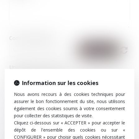
Code de vérification
Utilisation des données
J'accepte que les informations saisies soient traitées
Information sur les cookies
informatiquement par TEN FRANCE et l'hébergeur du présent site
dans le cadre de ma demande et de la relation avec TEN FRANCE
Nous avons recours à des cookies techniques pour
qui peut en découler.
assurer le bon fonctionnement du site, nous utilisons
également des cookies soumis à votre consentement
Envoyer
pour collecter des statistiques de visite.
Cliquez ci-dessous sur « ACCEPTER » pour accepter le
dépôt de l'ensemble des cookies ou sur «
CONFIGURER » pour choisir quels cookies nécessitant
* Les champs suivis d'un astérisque sont obligatoires.