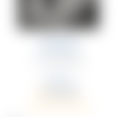
CÉLINE PEREZ
AVOCAT ASSOCIÉ
TÉL : +33 (0)5 49 55 78 65
EXPERTISES
Droit des sociétés
Droit commercial
CONTACTER CÉLINE PEREZ