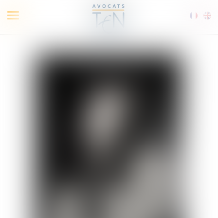
Ouvrir
le
menu