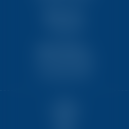
TEN PARIS
18 avenue de l’opéra
75001 PARIS
TEN BORDEAUX
7 Avenue Raymond Manaud
Ilôt C3-1 - Bât. B - CS60267
33525 BRUGES CEDEX
ACCUEIL
NOUS CONNAÎTRE
COMPÉTENCES
ÉQUIPE