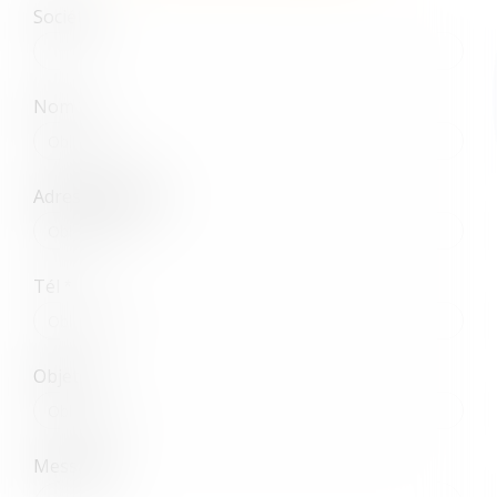
Société
Nom
Adresse e-mail
Tél
Objet
Message