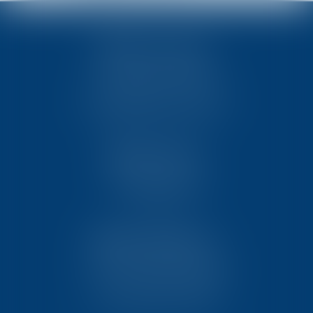
TEN POITIERS
23, rue Victor Grignard
Pôle République 2 – CS61074
86061 POITIERS CEDEX 9
TEN PARIS
18 avenue de l’opéra
75001 PARIS
TEN BORDEAUX
7 Avenue Raymond Manaud
Ilôt C3-1 - Bât. B - CS60267
33525 BRUGES CEDEX