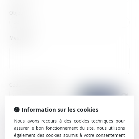
Objet
Message
Code de vérification
Information sur les cookies
Utilisation des données
Nous avons recours à des cookies techniques pour
J'accepte que les informations saisies soient traitées
assurer le bon fonctionnement du site, nous utilisons
informatiquement par TEN FRANCE et l'hébergeur du présent site
également des cookies soumis à votre consentement
dans le cadre de ma demande et de la relation avec TEN FRANCE