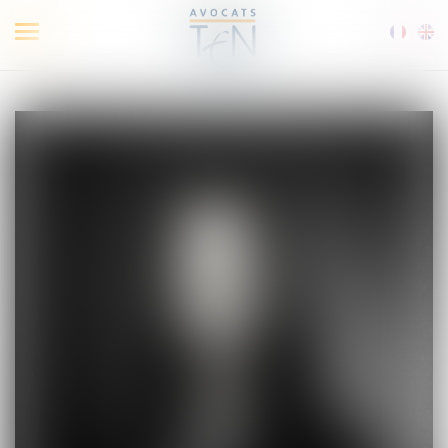
Ouvrir
le
menu