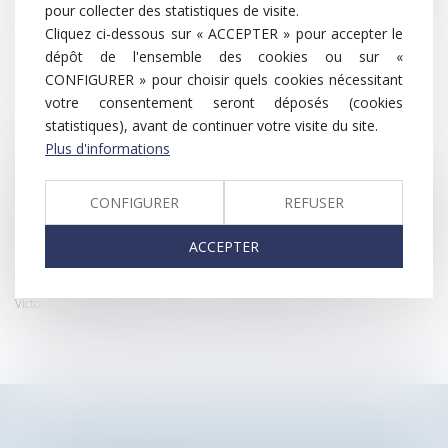
pour collecter des statistiques de visite.
qui peut en découler.
Cliquez ci-dessous sur « ACCEPTER » pour accepter le
dépôt de l'ensemble des cookies ou sur «
Envoyer
CONFIGURER » pour choisir quels cookies nécessitant
votre consentement seront déposés (cookies
statistiques), avant de continuer votre visite du site.
* Les champs suivis d'un astérisque sont obligatoires.
Plus d'informations
Conformément à la loi n°78-17 du 6 janvier 1978 modifiée relative à
CONFIGURER
REFUSER
l'informatique, aux fichiers et aux libertés, et au règlement européen
2016/679, dit Règlement Général sur la Protection des Données (RGPD), vous
disposez d'un droit d'accès, de rectification, de suppression des informations
ACCEPTER
qui vous concernent.
Vous pouvez exercer vos droits en vous adressant à : TEN FRANCE, 23 Rue
Victor Grignard, 86000 Poitiers - Tel : +33 5 49 55 54 86