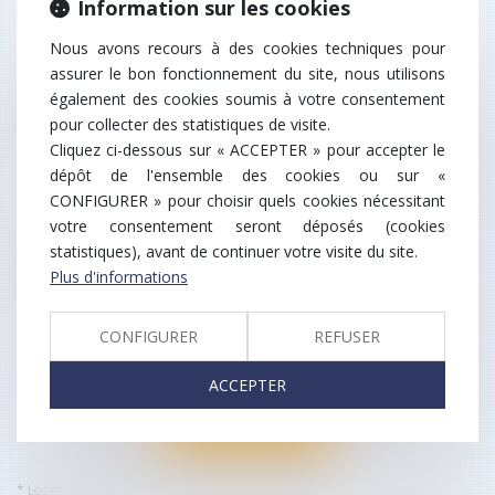
Information sur les cookies
Nous avons recours à des cookies techniques pour
assurer le bon fonctionnement du site, nous utilisons
également des cookies soumis à votre consentement
pour collecter des statistiques de visite.
Code de vérification
Cliquez ci-dessous sur « ACCEPTER » pour accepter le
dépôt de l'ensemble des cookies ou sur «
CONFIGURER » pour choisir quels cookies nécessitant
votre consentement seront déposés (cookies
Utilisation des données
statistiques), avant de continuer votre visite du site.
Plus d'informations
J'accepte que les informations saisies soient traitées
informatiquement par TEN FRANCE et l'hébergeur du présent site
dans le cadre de ma demande et de la relation avec TEN FRANCE
CONFIGURER
REFUSER
qui peut en découler.
ACCEPTER
Envoyer
* Les champs suivis d'un astérisque sont obligatoires.